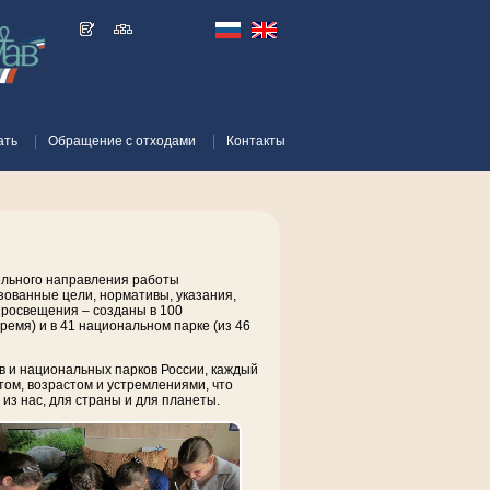
ать
Обращение с отходами
Контакты
дельного направления работы
ованные цели, нормативы, указания,
просвещения – созданы в 100
емя) и в 41 национальном парке (из 46
ов и национальных парков России, каждый
ом, возрастом и устремлениями, что
из нас, для страны и для планеты.