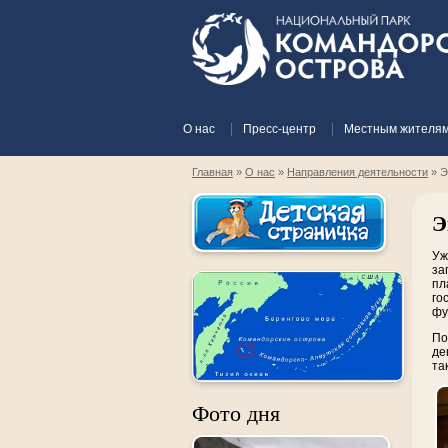
О нас
Пресс-центр
Местным жителя
Главная
»
О нас
»
Направления деятельности
»
Э
Э
Уж
за
пл
го
фу
По
де
та
Фото дня