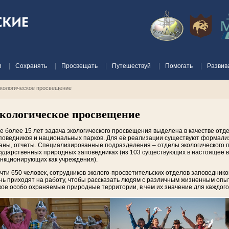
м
Сохранять
Просвещать
Путешествуй
Помогать
Развив
кологическое просвещение
кологическое просвещение
е более 15 лет задача экологического просвещения выделена в качестве от
поведников и национальных парков. Для её реализации существуют формализ
аны, отчеты. Специализированные подразделения – отделы экологического 
сударственных природных заповедниках (из 103 существующих в настоящее вр
нкционирующих как учреждения).
чти 650 человек, сотрудников эколого-просветительских отделов заповедник
нь приходят на работу, чтобы рассказать людям с различным жизненным опыт
кое особо охраняемые природные территории, в чем их значение для каждого 