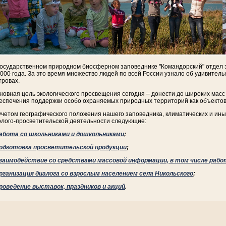
государственном природном биосферном заповеднике "Командорский" отдел 
2000 года. За это время множество людей по всей России узнало об удивител
тровах.
новная цель экологического просвещения сегодня – донести до широких мас
еспечения поддержки особо охраняемых природных территорий как объектов
учетом географического положения нашего заповедника, климатических и ин
олого-просветительской деятельности следующие:
абота со школьниками и дошкольниками
;
одготовка просветительской продукции
;
заимодействие со средствами массовой информации, в том числе рабо
рганизация диалога со взрослым населением села Никольского
;
роведение выставок, праздников и акций
.