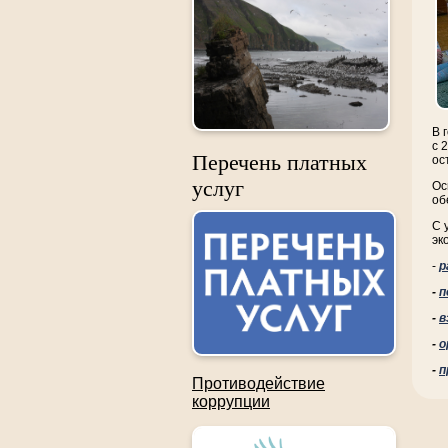
В 
с 
Перечень платных
ос
услуг
Ос
об
С 
эк
-
р
-
п
-
в
-
о
-
п
Противодействие
коррупции