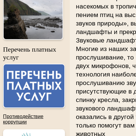
насекомых в тропич
пением птиц на выс
звуков природы», в
ландшафты и прекр
Звуковые ландшаф
Многие из наших з
Перечень платных
услуг
прослушивание, то 
двух микрофонов, ч
технология наибол
прослушиванию звук
присутствующие в д
спинку кресла, зак
звукового ландшафт
оказались в другой
Противодействие
коррупции
только помогут вам
животных