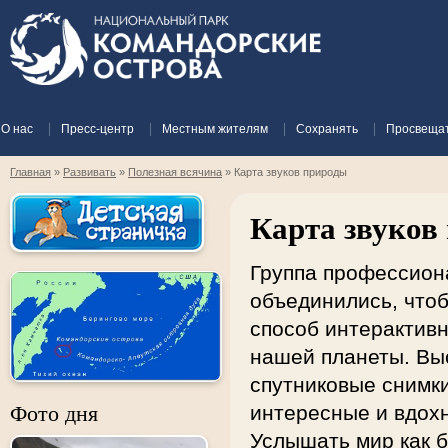
О нас
Пресс-центр
Местным жителям
Сохранять
Просвеща
Главная
»
Развивать
»
Полезная всячина
»
Картa звуков природы
Картa звуков
Группа профессиона
объединились, чтоб
способ интерактивн
нашей планеты. Вы
спутниковые снимк
интересные и вдох
Фото дня
Услышать мир как б