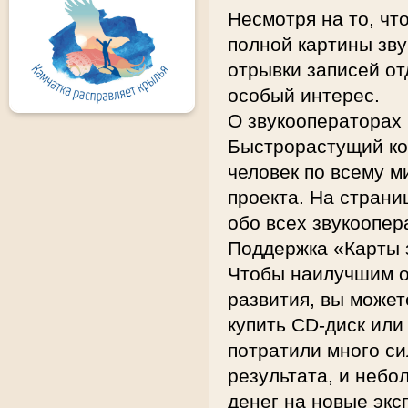
Несмотря на то, чт
полной картины зв
отрывки записей о
особый интерес.
О звукооператорах
Быстрорастущий ко
человек по всему м
проекта. На стран
обо всех звукоопер
Поддержка «Карты 
Чтобы наилучшим о
развития, вы может
купить CD-диск или
потратили много си
результата, и небо
денег на новые экс