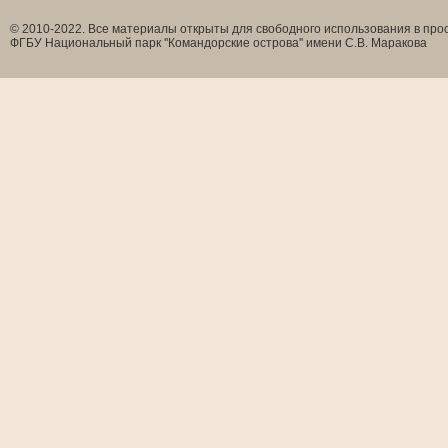
© 2010-2022. Все материалы открыты для свободного использования в прос
ФГБУ Национальный парк ''Командорские острова'' имени С.В. Маракова