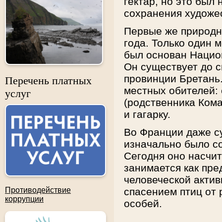
гектар, но это был
сохранения художе
Первые же природн
года. Только один 
был основан Нацио
Он существует до с
провинции Бретань
Перечень платных
местных обителей: 
услуг
(родственника Кома
и гагарку.
Во Франции даже с
изначально было со
Сегодня оно насчи
занимается как пр
человеческой акти
Противодействие
спасением птиц от
коррупции
особей.