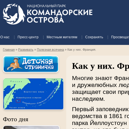
О нас
Пресс-центр
Местным жителям
Сохранять
Просвеща
Главная
»
Развивать
»
Полезная всячина
»
Как у них. Франция.
Как у них. Ф
Многие знают Фран
и дружелюбных люде
защищает свои при
наследием.
Первый заповедник
ведомства в 1861 г
Фото дня
парка Йеллоустоун 