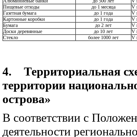
Алюминиевые банки
до 500 лет
V 
Пищевые отходы
до 1 месяца
V 
Газетная бумага
до 1 года
V 
Картонные коробки
до 1 года
V 
Бумага
до 2 лет
V 
Доски деревянные
до 10 лет
V 
Стекло
более 1000 лет
V 
4.
Территориальная сх
территории
национально
острова»
В соответствии с Положе
деятельности региональн